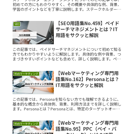
初めての方にもわかりやすく、その概要や具体的な例、背景、
学習のポイントなどを丁寧に説明します。ステークホルダーエ
ンゲージメントの基本から応用までを理解するための情報をま
とめました。ステRead More...
【SEO用語集No.459】ペイド
SEO
サーチマネジメントとは？IT
用語をサクッと解説
この記事では、ペイドサーチマネジメントについて初めて知る
方でもわかりやすいように解説します。具体的な例や背景、つ
まづきやすいポイントなども含めて、詳しく説明します。ペイ
ドサーチマネジメントとは？ペイドサーチマネジメントとは、
検索エンジン広告Read More...
【Webマーケティング専門用
Webマーケティング
語集No.162】Personaとは？
IT用語をサクッと解説
この記事では、Personaを知らない方でも理解できるように、
基本的な概念から具体例、背景、利用方法までを詳しく説明し
ます。Personaとは？Personaとは、特定のターゲットオーデ
ィエンスを代表する架空の人物像のことです。マーケティン
Read More...
【Webマーケティング専門用
Webマーケティング
語集No.95】PPC（ペイ・パ