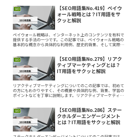
【SEO用語集No.419】ペイウ
SEO
ォール戦略とは？IT用語をサ
クッと解説
ペイウォール戦略は、インターネット上のコンテンツを有料で
提供する手法の一つです。この記事では、ペイウォール戦略の
基本的な概念から具体的な利用例、歴史的背景、そして実際に
ペイウォール戦略を実施する際のポイントまでを詳しく解説し
ます。ペイウォーRead More...
【SEO用語集No.279】リアク
SEO
ティブマーケティングとは？
IT用語をサクッと解説
リアクティブマーケティングについてのこの記事では、初めて
の方にもわかりやすく、その概要や具体的な例、背景、学習の
ポイントなどを丁寧に説明します。リアクティブマーケティン
グの基本から応用までを理解するための情報をまとめました。
リアクティブマーRead More...
【SEO用語集No.286】ステー
SEO
クホルダーエンゲージメント
とは？IT用語をサクッと解説
ステークホルダーエンゲージメントについてのこの記事では、