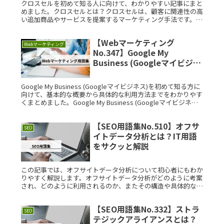
クロスセルを初めて知る人に向けて、わかりやすい記事にまと
めました。クロスセルとは？クロスセルは、顧客に関連性の高
い追加商品やサービスを提案するマーケティング手法です。わ
かりやすい具体的な例1例えば、顧客が靴を購入する際に、靴
の洗い方やお手入Read More...
【Webマーケティング
Webマーケティング
No.347】Google My
Business (Googleマイビジネ
ス)とは？IT用語をサクッと解
説
Google My Business (Googleマイビジネス)を初めて知る方に
向けて、基本的な概要から具体的な利用方法までをわかりやす
くまとめました。Google My Business (Googleマイビジネス)
とは？Google Read More...
【SEO用語集No.510】オフサ
SEO
イトデータ分析とは？IT用語
をサクッと解説
この記事では、オフサイトデータ分析について初心者にもわか
りやすく解説します。オフサイトデータ分析がどのように考案
され、どのように利用されるのか、またその構造や具体的な利
用例についても詳しく紹介します。オフサイトデータ分析と
は？オフサイトデーRead More...
【SEO用語集No.332】ストラ
SEO
テジックアライアンスとは？