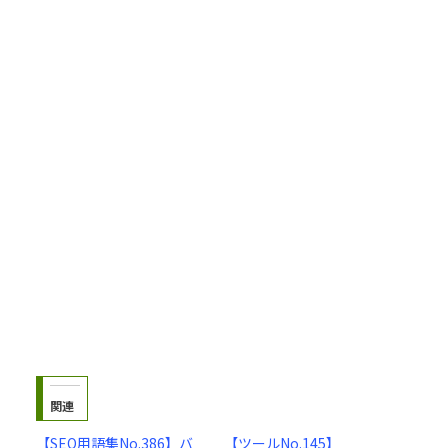
関連
【SEO用語集No.386】バ
【ツールNo.145】