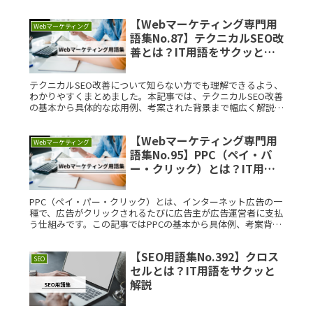
【Webマーケティング専門用
Webマーケティング
語集No.87】テクニカルSEO改
善とは？IT用語をサクッと解
説
テクニカルSEO改善について知らない方でも理解できるよう、
わかりやすくまとめました。本記事では、テクニカルSEO改善
の基本から具体的な応用例、考案された背景まで幅広く解説し
ます。テクニカルSEO改善とは？テクニカルSEO改善とは、ウ
ェブサイRead More...
【Webマーケティング専門用
Webマーケティング
語集No.95】PPC（ペイ・パ
ー・クリック）とは？IT用語
をサクッと解説
PPC（ペイ・パー・クリック）とは、インターネット広告の一
種で、広告がクリックされるたびに広告主が広告運営者に支払
う仕組みです。この記事ではPPCの基本から具体例、考案背
景、利用シーンまで、初心者にもわかりやすく説明します。
PPC（ペイ・パRead More...
【SEO用語集No.392】クロス
SEO
セルとは？IT用語をサクッと
解説