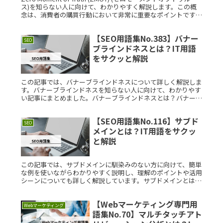
ス)を知らない人に向けて、わかりやすく解説します。この概
念は、消費者の購買行動において非常に重要なポイントです。
Zero Moment of Truth (Read More...
【SEO用語集No.383】バナー
SEO
ブラインドネスとは？IT用語
をサクッと解説
この記事では、バナーブラインドネスについて詳しく解説しま
す。バナーブラインドネスを知らない人に向けて、わかりやす
い記事にまとめました。バナーブラインドネスとは？バナーブ
ラインドネスとは、ウェブページ上のバナー広告や目立つ位置
に配置された広告Read More...
【SEO用語集No.116】サブド
SEO
メインとは？IT用語をサクッ
と解説
この記事では、サブドメインに馴染みのない方に向けて、簡単
な例を使いながらわかりやすく説明し、理解のポイントや活用
シーンについても詳しく解説しています。サブドメインとは？
サブドメインとは、メインドメインの一部として機能する独立
したウェブサイトRead More...
【Webマーケティング専門用
Webマーケティング
語集No.70】マルチタッチアト