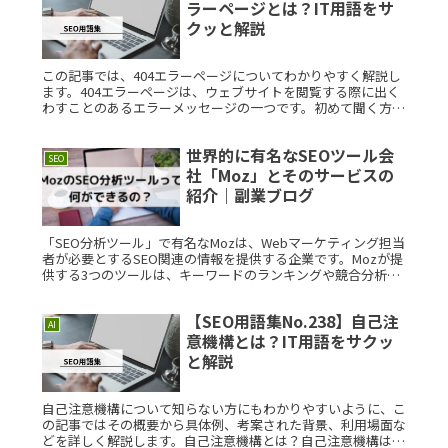
ラーページとは？IT用語をサ
クッと解説
この記事では、404エラーページについてわかりやすく解説し
ます。404エラーページは、ウェブサイトを閲覧する際に出く
わすことのあるエラーメッセージの一つです。初めて聞く方で
も理解できるように具体例を交えて説明しますので、ぜひ参考
にしてくださRead More...
世界的に有名なSEOツール会
SEO
社「Moz」とそのサービスの
紹介｜副業ブログ
「SEO分析ツール」で有名なMozは、Webマーケティング担当
者が必要とするSEO関連の情報を提供する企業です。Mozが提
供する3つのツールは、キーワードのランキングや競合分析が
可能な「Moz Pro」、リンク分析が可能な「Moz Link
Explorer」、地域特化型SEOに特化した「Moz Local」です。
【SEO用語集No.238】自己注
AI
意機構とは？IT用語をサクッ
と解説
自己注意機構について知らない方にもわかりやすいように、こ
の記事ではその概要から具体例、考案された背景、利用場面な
どを詳しく解説します。自己注意機構とは？自己注意機構は、