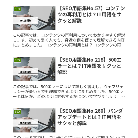
グとは？サステナRead More...
【SEO用語集No.57】コンテン
SEO
ツの再利用とは？IT用語をサ
クッと解説
この記事では、コンテンツの再利用についてわかりやすく解説
します。初めて聞く人でも、身近な例を使って理解できる内容
にまとめました。コンテンツの再利用とは？コンテンツの再利
用とは、既存のコンテンツを別の形や媒体で再度利用すること
を指します。たとRead More...
【SEO用語集No.218】500エ
SEO
ラーとは？IT用語をサクッと
解説
この記事では、500エラーについて詳しく説明し、ウェブリテ
ラシーが低い人でも理解できるようにまとめました。500エラ
ーとは何か、どのように対処するかについて学びましょう。
500エラーとは？500エラーは、サーバー内部エラーとも呼ば
れ、ウェブRead More...
【SEO用語集No.260】パンダ
SEO
アップデートとは？IT用語を
サクッと解説
このリード文では、コンテンツファームについて知らない人で