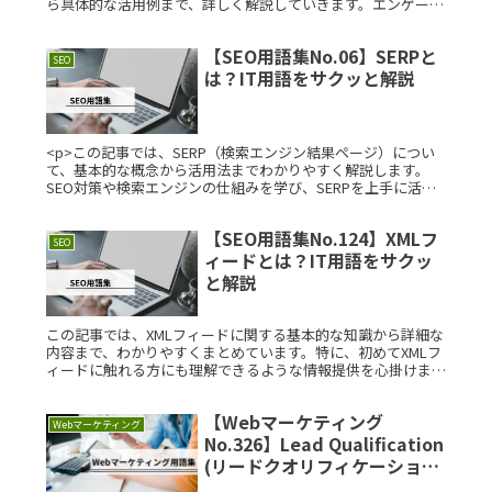
ら具体的な活用例まで、詳しく解説していきます。エンゲージ
メントモデル開発とは？エンゲージメントモデル開発とは、顧
客やユーザーとのRead More...
【SEO用語集No.06】SERPと
SEO
は？IT用語をサクッと解説
<p>この記事では、SERP（検索エンジン結果ページ）につい
て、基本的な概念から活用法までわかりやすく解説します。
SEO対策や検索エンジンの仕組みを学び、SERPを上手に活用
する方法を紹介します。具体例や図を用いて、理解を深められ
る内容になっています。SERPの理解を深めることで、ウェブ
【SEO用語集No.124】XMLフ
マーケティングに役立つ知識が得られます。</p>
SEO
ィードとは？IT用語をサクッ
と解説
この記事では、XMLフィードに関する基本的な知識から詳細な
内容まで、わかりやすくまとめています。特に、初めてXMLフ
ィードに触れる方にも理解できるような情報提供を心掛けまし
た。XMLフィードとは？XMLフィードとは、ウェブサイトのコ
ンテンツRead More...
【Webマーケティング
Webマーケティング
No.326】Lead Qualification
(リードクオリフィケーショ
ン)とは？IT用語をサクッと解