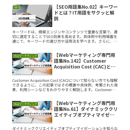
ソーシャルメディRead More...
【SEO用語集No.02】キーワー
SEO
ドとは？IT用語をサクッと解
説
キーワードは、検索エンジンやコンテンツで重要な言葉で、適
切に選定することでSEO効果を高めます。具体例や利用場面を
通じて、キーワードの選び方や活用法を学べます。さらに、関
連するSEO用語とともに学ぶことで、効果的なウェブサイト運
営が可能になります。キーワードを理解することで、検索流入
【Webマーケティング専門用
を増加させるメリットがあります。
Webマーケティング
語集No.142】Customer
Acquisition Cost (CAC)と
は？IT用語をサクッと解説
Customer Acquisition Cost (CAC)について知らない方でも理解
できるように、この記事ではその概要や具体例、考案された背
景、利用シーンなどをわかりやすく解説します。Customer
Acquisition Cost Read More...
【Webマーケティング専門用
Webマーケティング
語集No.61】ダイナミッククリ
エイティブオプティマイゼー
ションとは？IT用語をサクッ
と解説
ダイナミッククリエイティブオプティマイゼーションを知らな