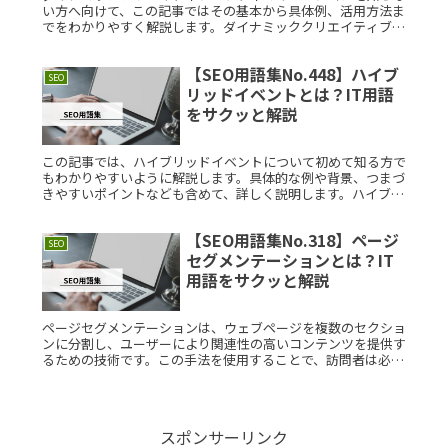
い方へ向けて、この記事ではその基本から具体例、活用方法ま
でをわかりやすく解説します。ダイナミッククリエイティブオ
プティマイゼーションとは？ダイナミッククリエイティブオプ
ティマイゼーショRead More...
【SEO用語集No.448】ハイブ
SEO
リッドイベントとは？IT用語
をサクッと解説
この記事では、ハイブリッドイベントについて初めて知る方で
もわかりやすいように解説します。具体的な例や背景、つまづ
きやすいポイントなども含めて、詳しく説明します。ハイブリ
ッドイベントとは？ハイブリッドイベントとは、物理的な会場
での参加者とオンRead More...
【SEO用語集No.318】ページ
SEO
セグメンテーションとは？IT
用語をサクッと解説
ページセグメンテーションは、ウェブページを複数のセクショ
ンに分割し、ユーザーにより関連性の高いコンテンツを提供す
るための技術です。この手法を使用することで、訪問者は必要
な情報に迅速にアクセスでき、ユーザーエクスペリエンスが向
上します。本記事Read More...
スポンサーリンク