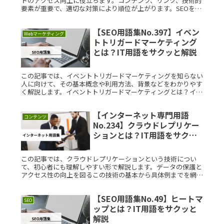
トのアクセス向上に役立ちます。コンテンツ、リンク、技術的
要素が重要で、適切な対策により順位が上がります。SEOを学
ぶことで、ビジネスや情報発信の効果が高まります。実践的な
理解を深め、結果を得ることが可能です。
【SEO用語集No.397】イベン
Webマーケティング
トトリガードマーケティング
とは？IT用語をサクッと解説
この記事では、イベントトリガードマーケティングを知らない
人に向けて、その基本概念や利用方法、背景などをわかりやす
く解説します。イベントトリガードマーケティングとは？イベ
ントトリガードマーケティングとは、特定のイベントやアクシ
ョンをトリガーとRead More...
【インターネット専門用語
コンテンツ
No.234】クラウドレプリケー
ションとは？IT用語をサクッ
と解説
この記事では、クラウドレプリケーションという技術につい
て、初心者にも理解しやすい形で解説します。データの保護と
アクセス性の向上を図るこの技術の基本から具体例までを網羅
的に説明していきます。クラウドレプリケーションとは？クラ
ウドレプリケーショRead More...
【SEO用語集No.49】ヒートマ
SEO
ップとは？IT用語をサクッと
解説