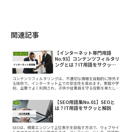
関連記事
【インターネット専門用語
コンテンツ
No.93】コンテンツフィルタリ
ングとは？IT用語をサクッと
解説
コンテンツフィルタリングは、不適切な情報を自動的に除外す
る技術で、インターネット上での安全性を高めます。家庭や学
校、企業でよく利用され、子供や従業員を守る役割を果たしま
す。技術の進化により、AIを使った精密なフィルタリングも可
能となっています。学ぶことで、安全なオンライン環境を実現
【SEO用語集No.01】SEOと
できます。
SEO
は？IT用語をサクッと解説
SEOは、検索エンジンで上位表示を目指す方法で、ウェブサイ