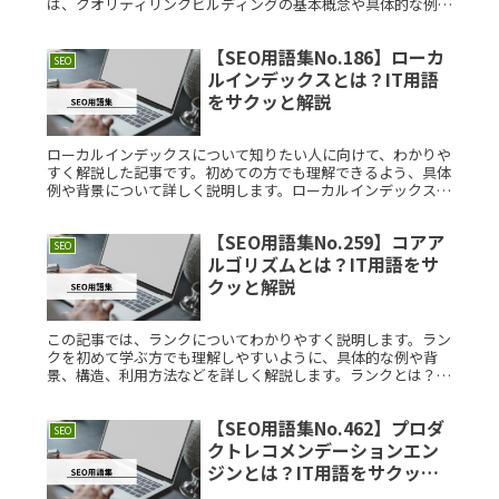
は、クオリティリンクビルディングの基本概念や具体的な例、
考案された背景などをわかりやすく解説します。クオリティリ
ンクビルディングRead More...
【SEO用語集No.186】ローカ
SEO
ルインデックスとは？IT用語
をサクッと解説
ローカルインデックスについて知りたい人に向けて、わかりや
すく解説した記事です。初めての方でも理解できるよう、具体
例や背景について詳しく説明します。ローカルインデックスと
は？ローカルインデックスとは、データベース管理システムで
使用されるインデRead More...
【SEO用語集No.259】コアア
SEO
ルゴリズムとは？IT用語をサ
クッと解説
この記事では、ランクについてわかりやすく説明します。ラン
クを初めて学ぶ方でも理解しやすいように、具体的な例や背
景、構造、利用方法などを詳しく解説します。ランクとは？ラ
ンクとは、特定の基準やアルゴリズムに基づいて、対象を順序
づけるためのシステRead More...
【SEO用語集No.462】プロダ
SEO
クトレコメンデーションエン
ジンとは？IT用語をサクッと
解説