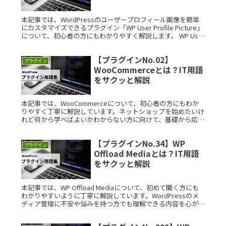
本記事では、WordPressのユーザープロフィール画像を簡単
にカスタマイズできるプラグイン「WP User Profile Picture」
について、初心者の方にもわかりやすく解説します。 WP User
Profile PictureとRead More...
【プラグインNo.02】
プラグイン
WooCommerceとは？IT用語
をサクッと解説
本記事では、WooCommerceについて、初心者の方にもわか
りやすく丁寧に解説しています。ネットショップを始めたいけ
れど何から学べばよいかわからない方に向けて、基礎から応用
までを順を追ってご紹介します。 WooCommerceとは？
WoRead More...
【プラグインNo.34】WP
プラグイン
Offload Mediaとは？IT用語
をサクッと解説
本記事では、WP Offload Mediaについて、初めて聞く方にも
わかりやすいように丁寧に解説しています。WordPressのメ
ディア管理に不安や悩みを持つ方でも理解できる内容を心がけ
ています。 WP Offload Mediaとは？ Read More...