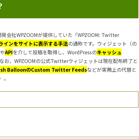
？
開発会社WPZOOMが提供していた「WPZOOM: Twitter
イムラインをサイトに表示する手法
の通称です。ウィジェット（の
や
API
を介して投稿を取得し、WordPressの
キャッシュ
お、WPZOOMの公式Twitterウィジェットは現在配布終了と
sh BalloonのCustom Twitter Feeds
などが実務上の代替と
）。