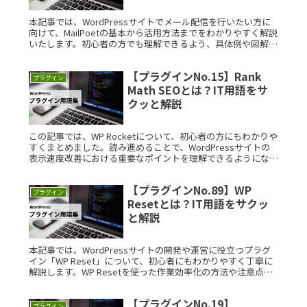
本記事では、WordPressサイトでメール配信を行いたい方に
向けて、MailPoetの基本から活用方法までをわかりやすく解説
いたします。初心者の方でも理解できるよう、具体例や図解を
交えてご紹介します。 MailPoetとは？ MailPoRead More...
【プラグインNo.15】Rank
プラグイン
Math SEOとは？IT用語をサ
クッと解説
この記事では、WP Rocketについて、初心者の方にもわかりや
すくまとめました。読み進めることで、WordPressサイトの
表示速度改善における重要なポイントを理解できるようになり
ます。 WP Rocketとは？ WP Rocketとは、Read More...
【プラグインNo.89】WP
プラグイン
Resetとは？IT用語をサクッ
と解説
本記事では、WordPressサイトの開発や運営に役立つプラグ
イン「WP Reset」について、初心者にもわかりやすく丁寧に
解説します。WP Resetを使った作業効率化の方法や注意点ま
で、実例を交えてご紹介いたします。 WP ResetとRead
More...
【プラグインNo.19】
プラグイン