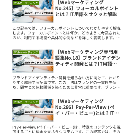
【Webマーケティング
Webマーケティング
No.245】フォーカルポイント
とは？IT用語をサクッと解説
この記事では、フォーカルポイントについてわかりやすく解説
します。フォーカルポイントとは何か、どのように考案された
のか、利用する場面や具体的な例などを詳しく説明します。初
めてフォーカルポイントを学ぶ方にも理解しやすいようにまと
めました。フォーRead More...
【Webマーケティング専門用
Webマーケティング
語集No.18】ブランドアイデン
ティティ開発とは？IT用語を
サクッと解説
ブランドアイデンティティ開発を知らない方に向けて、わかり
やすく解説する記事です。この手法はブランドの一貫性を保
ち、顧客との信頼関係を築くために非常に重要です。ブランド
アイデンティティ開発とは？ブランドアイデンティティ開発と
は、企業や製品のブRead More...
【Webマーケティング
Webマーケティング
No.286】Pay-Per-View (ペ
イ・パー・ビュー)とは？IT用
語をサクッと解説
Pay-Per-View (ペイ・パー・ビュー)は、特定のコンテンツを視
聴するごとに料金を支払うシステムです。この記事では、その