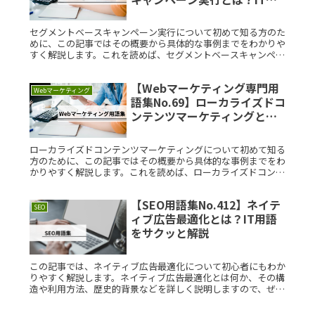
語をサクッと解説
セグメントベースキャンペーン実行について初めて知る方のた
めに、この記事ではその概要から具体的な事例までをわかりや
すく解説します。これを読めば、セグメントベースキャンペー
ン実行がどのように役立つかを理解できるでしょう。セグメン
トベースキャンペRead More...
【Webマーケティング専門用
Webマーケティング
語集No.69】ローカライズドコ
ンテンツマーケティングと
は？IT用語をサクッと解説
ローカライズドコンテンツマーケティングについて初めて知る
方のために、この記事ではその概要から具体的な事例までをわ
かりやすく解説します。これを読めば、ローカライズドコンテ
ンツマーケティングがどのように役立つかを理解できるでしょ
う。ローカライズRead More...
【SEO用語集No.412】ネイテ
SEO
ィブ広告最適化とは？IT用語
をサクッと解説
この記事では、ネイティブ広告最適化について初心者にもわか
りやすく解説します。ネイティブ広告最適化とは何か、その構
造や利用方法、歴史的背景などを詳しく説明しますので、ぜひ
参考にしてください。ネイティブ広告最適化とは？ネイティブ
広告最適化とは、Read More...