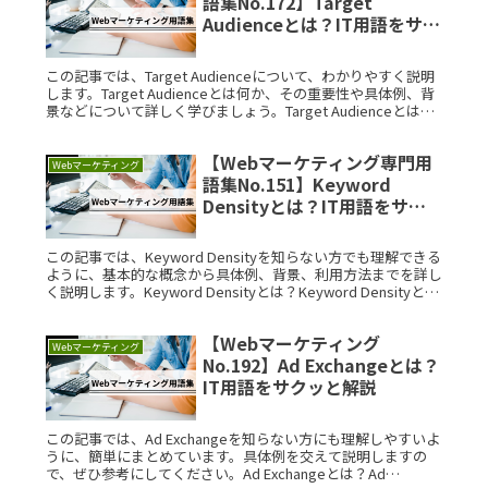
語集No.172】Target
Audienceとは？IT用語をサク
ッと解説
この記事では、Target Audienceについて、わかりやすく説明
します。Target Audienceとは何か、その重要性や具体例、背
景などについて詳しく学びましょう。Target Audienceとは？
Target AudienceRead More...
【Webマーケティング専門用
Webマーケティング
語集No.151】Keyword
Densityとは？IT用語をサク
ッと解説
この記事では、Keyword Densityを知らない方でも理解できる
ように、基本的な概念から具体例、背景、利用方法までを詳し
く説明します。Keyword Densityとは？Keyword Densityと
は、特定のキーワードがテキスト全Read More...
【Webマーケティング
Webマーケティング
No.192】Ad Exchangeとは？
IT用語をサクッと解説
この記事では、Ad Exchangeを知らない方にも理解しやすいよ
うに、簡単にまとめています。具体例を交えて説明しますの
で、ぜひ参考にしてください。Ad Exchangeとは？Ad