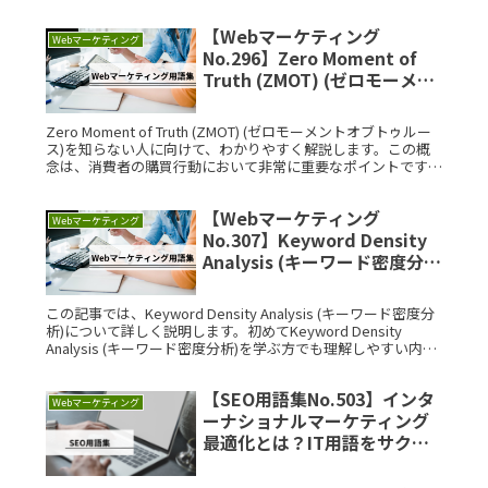
Exchangeとは、オンライン広告の売買を自動化するためRead
More...
【Webマーケティング
Webマーケティング
No.296】Zero Moment of
Truth (ZMOT) (ゼロモーメン
トオブトゥルース)とは？IT用
語をサクッと解説
Zero Moment of Truth (ZMOT) (ゼロモーメントオブトゥルー
ス)を知らない人に向けて、わかりやすく解説します。この概
念は、消費者の購買行動において非常に重要なポイントです。
Zero Moment of Truth (Read More...
【Webマーケティング
Webマーケティング
No.307】Keyword Density
Analysis (キーワード密度分
析)とは？IT用語をサクッと解
説
この記事では、Keyword Density Analysis (キーワード密度分
析)について詳しく説明します。初めてKeyword Density
Analysis (キーワード密度分析)を学ぶ方でも理解しやすい内容
となっていますので、ぜRead More...
【SEO用語集No.503】インタ
Webマーケティング
ーナショナルマーケティング
最適化とは？IT用語をサクッ
と解説