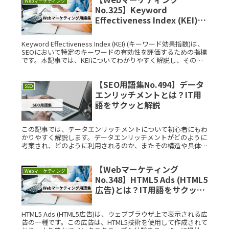
Webマーケティング
No.325】Keyword
Effectiveness Index (KEI)
(キーワード効果指数)とは？
IT用語をサクッと解説
Keyword Effectiveness Index (KEI) (キーワード効果指数)は、
SEOにおいて特定のキーワードの有効性を評価するための指標
です。本記事では、KEIについてわかりやすく解説し、その背
景や利用方法について詳しく説明Read More...
【SEO用語集No.494】データ
SEO
エンリッチメントとは？IT用
語をサクッと解説
この記事では、データエンリッチメントについて初心者にもわ
かりやすく解説します。データエンリッチメントがどのように
考案され、どのように利用されるのか、またその構造や具体的
な利用例についても詳しく紹介します。データエンリッチメン
トとは？データエRead More...
【Webマーケティング
Webマーケティング
No.348】HTML5 Ads (HTML5
広告)とは？IT用語をサクッと
解説
HTML5 Ads (HTML5広告)は、ウェブブラウザ上で表示される広
告の一種です。この広告は、HTML5技術を使用して作成されて