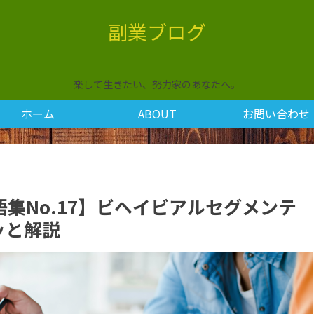
副業ブログ
楽して生きたい、努力家のあなたへ。
ホーム
ABOUT
お問い合わせ
集No.17】ビヘイビアルセグメンテ
ッと解説