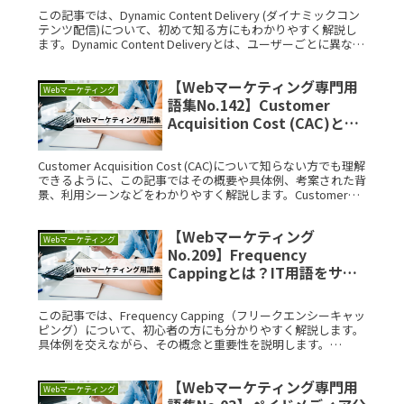
ッと解説
この記事では、Dynamic Content Delivery (ダイナミックコン
テンツ配信)について、初めて知る方にもわかりやすく解説し
ます。Dynamic Content Deliveryとは、ユーザーごとに異なる
コンテンツをリアルタイRead More...
【Webマーケティング専門用
Webマーケティング
語集No.142】Customer
Acquisition Cost (CAC)と
は？IT用語をサクッと解説
Customer Acquisition Cost (CAC)について知らない方でも理解
できるように、この記事ではその概要や具体例、考案された背
景、利用シーンなどをわかりやすく解説します。Customer
Acquisition Cost Read More...
【Webマーケティング
Webマーケティング
No.209】Frequency
Cappingとは？IT用語をサク
ッと解説
この記事では、Frequency Capping（フリークエンシーキャッ
ピング）について、初心者の方にも分かりやすく解説します。
具体例を交えながら、その概念と重要性を説明します。
Frequency Cappingとは？Frequency CRead More...
【Webマーケティング専門用
Webマーケティング