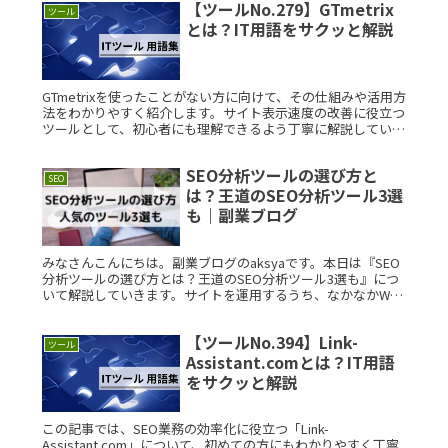
【ツールNo.279】GTmetrix
ツール
とは？IT用語をサクッと解説
GTmetrixを使ったことがない方に向けて、その仕組みや活用方
法をわかりやすく紹介します。サイト表示速度の改善に役立つ
ツールとして、初心者にも理解できるよう丁寧に解説していま
す。 GTmetrixとは？ GTmetrixは、ウェブサイトのRead
More...
SEO分析ツールの選び方と
SEO
は？王道のSEO分析ツール3選
も｜副業ブログ
みなさんこんにちは。副業ブログのaksyaです。本日は『SEO
分析ツールの選び方とは？王道のSEO分析ツール3選も』につ
いて解説していきます。サイトを運用するうち、なかなかWeb
サイトのアクセス数が増えなかったり、サイトからのコンバー
ジョンRead More...
【ツールNo.394】Link-
ツール
Assistant.comとは？IT用語
をサクッと解説
この記事では、SEO業務の効率化に役立つ「Link-
Assistant.com」について、初めての方にもわかりやすく丁寧