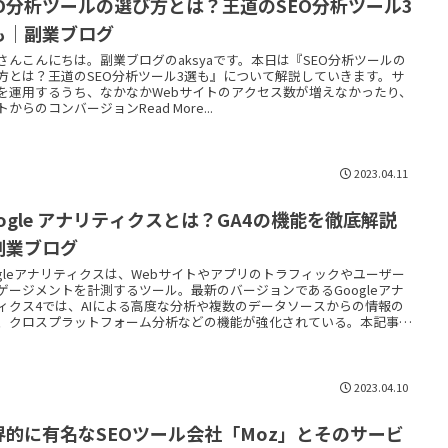
EO分析ツールの選び方とは？王道のSEO分析ツール3
も｜副業ブログ
さんこんにちは。副業ブログのaksyaです。本日は『SEO分析ツールの
方とは？王道のSEO分析ツール3選も』について解説していきます。サ
を運用するうち、なかなかWebサイトのアクセス数が増えなかったり、
からのコンバージョンRead More...
2023.04.11
oogle アナリティクスとは？GA4の機能を徹底解説
副業ブログ
ogleアナリティクスは、Webサイトやアプリのトラフィックやユーザー
ゲージメントを計測するツール。最新のバージョンであるGoogleアナ
ィクス4では、AIによる高度な分析や複数のデータソースからの情報の
、クロスプラットフォーム分析などの機能が強化されている。本記事で
Googleアナリティクスの概要とGoogleアナリティクス4の主要機能に
て詳しく解説する。
2023.04.10
界的に有名なSEOツール会社「Moz」とそのサービ