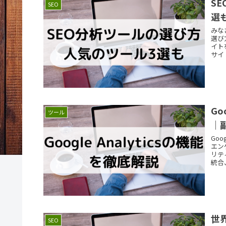
S
SEO
選
みな
選び
イト
サイト
G
ツール
｜
Go
エン
リテ
統合
は、
つい
世
SEO