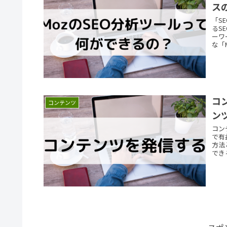
ス
「S
るS
ーワ
な「M
コ
コンテンツ
ン
コン
で有
方法
でき