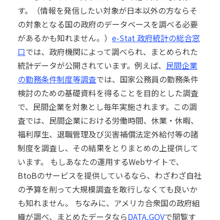
す。（情報を発信したい対象が日本以外の方ならそ
の対象となる国の政府のデータベースを調べる必要
があるかも知れません。）
e-Stat 政府統計の総合窓
口
では、
政府機関によって調べられ、まとめられた
統計データが公開されています。
例えば、
民間企業
の勤務条件制度等調査
では、国家公務員の勤務条件
検討のための基礎資料を得ることを目的とした調査
で、民間企業を対象とし毎年実施されます。
この調
査では、民間企業における労働時間、休業・休暇、
福利厚生、退職管理及び災害補償法定外給付等の諸
制度を調査し、その結果をとりまとめの上提供して
います。
もしあなたの運用するWebサイトで、
BtoBのサービスを提供しているなら、わざわざ自社
の予算を削って大規模調査を敢行しなくても良いか
も知れません。
ちなみに、アメリカ合衆国の政府組
織が調べ、まとめたデータなら
DATA,GOV
で閲覧す