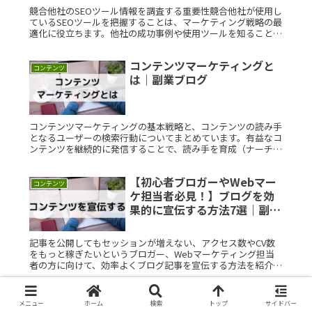
競合他社のSEOツール情報を調査する重要性競合他社が使用し
ているSEOツールを把握することは、マーケティング戦略の最
適化に役立ちます。他社の成功事例や使用ツールを知ること
で、自社に不足している部分や改善点を見つけることが可能で
す。たとえば、Read More...
コンテンツマーケティングと
コンテンツ
は｜副業ブログ
コンテンツマーケティングの基本戦略と、コンテンツの読み手
となるユーザーの検索行動についてまとめています。有益なコ
ンテンツを継続的に発信することで、読み手を育成（ナーチャ
リング）し、顧客数を増やすことにつながります。
【初心者ブロガーやWebマー
コンテンツ
ケ担当者必見！】ブログを効
果的に宣伝する方法7選｜副業
ブログ
記事を公開してもセッションが増えない、アクセス数やCV数
をもっと稼ぎたいというブロガー、Webマーケティング担当
者の方に向けて、効率よくブログ記事を宣伝する方法を紹介し
ています。
【SEO用語集No.499】ダイナ
SEO
メニュー
ホーム
検索
トップ
サイドバー
ミックコンテンツ最適化と