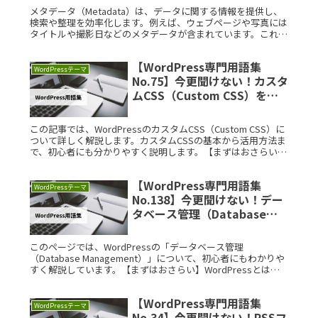
メタデータ（Metadata）は、データに関する情報を提供し、
検索や整理を効率化します。例えば、ウェブページや写真には
タイトルや撮影日などのメタデータが含まれています。これに
より、情報の管理や検索が簡単になり、ユーザー体験が向上し
ます。さらに、SEOやデータベース管理にも重要な役割を果た
【WordPress専門用語集
します。
WordPressテーマ
No.75】今更聞けない！カスタ
ムCSS（Custom CSS）を徹
底解説
この記事では、WordPressのカスタムCSS（Custom CSS）に
ついて詳しく解説します。カスタムCSSの基本から活用方法ま
で、初心者にも分かりやすく説明します。【まずはおさらい】
WordPressとはWordPressは、世界中でRead More...
【WordPress専門用語集
WordPressテーマ
No.138】今更聞けない！デー
タベース管理（Database
Management）を徹底解説
このページでは、WordPressの「データベース管理
（Database Management）」について、初心者にもわかりや
すく解説しています。【まずはおさらい】WordPressとは
WordPressは、ウェブサイトやブログを簡単に作成Read
More...
【WordPress専門用語集
WordPressテーマ
No.34】今更聞けない！RSSフ