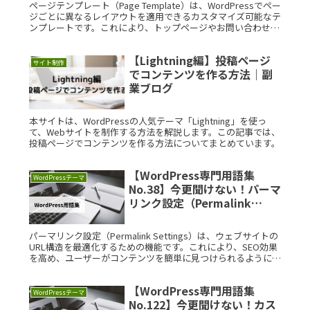
ページテンプレート（Page Template）は、WordPressでペー
ジごとに異なるレイアウトを適用できるカスタマイズ可能なテ
ンプレートです。これにより、トップページやお問い合わせペ
ージなど、ページごとに個別のデザインを設定できます。学習
には、テンプレート構造や活用方法を理解することが重要で
【Lightning編】投稿ページ
す。また、関連するWordPressの用語や機能を学ぶことで、さ
サイト制作
らに効果的に利用できます。
でコンテンツを作る方法｜副
業ブログ
本サイトは、WordPressの人気テーマ「Lightning」を使っ
て、Webサイトを制作する方法を解説します。この記事では、
投稿ページでコンテンツを作る方法についてまとめています。
【WordPress専門用語集
WordPressテーマ
No.38】今更聞けない！パーマ
リンク設定（Permalink
Settings）を徹底解説
パーマリンク設定（Permalink Settings）は、ウェブサイトの
URL構造を最適化するための機能です。これにより、SEO効果
を高め、ユーザーがコンテンツを簡単に見つけられるようにな
ります。具体的な例として、カテゴリー名や投稿名をURLに組
み込む方法があります。パーマリンク設定を正しく活用するこ
【WordPress専門用語集
とで、サイトの利便性や検索エンジンの評価が向上します。
WordPressテーマ
No.122】今更聞けない！カス