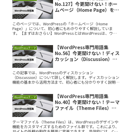
No.127】今更聞けない！ホー
ムページ（Home Page）を徹
底解説
このページでは、WordPressの「ホームページ（Home
Page）」について、初心者にもわかりやすく解説していま
す。【まずはおさらい】WordPressとはWordPressは、ウェ
ブサイトやブログを簡単に作成・管理できるオープンソー
Read More...
【WordPress専門用語集
WordPressテーマ
No.56】今更聞けない！ディス
カッション（Discussion）を
徹底解説
この記事では、WordPressのディスカッション
（Discussion）について詳しく解説します。ディスカッション
機能の基本から活用方法まで、初心者にも分かりやすく説明し
ます。【まずはおさらい】WordPressとはWordPressは、
Read More...
【WordPress専門用語集
WordPressテーマ
No.40】今更聞けない！テーマ
ファイル（Theme Files）を
徹底解説
テーマファイル（Theme Files）は、WordPressのデザインや
機能をカスタマイズするためのファイル群です。これにより、
サイトの外観や動作を簡単に変更できます。具体的には、CSS