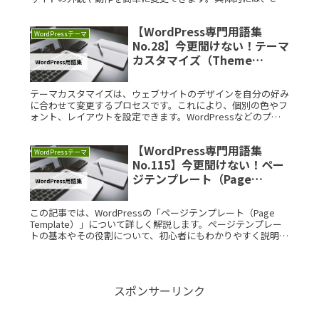
やPHPテンプレートを使ってデザインやレイアウトを調整しま
す。理解することで、WordPressサイトのカスタマイズがより
【WordPress専門用語集
柔軟に行えるようになります。
WordPressテーマ
No.28】今更聞けない！テーマ
カスタマイズ（Theme
Customization）を徹底解説
テーマカスタマイズは、ウェブサイトのデザインを自分の好み
に合わせて変更するプロセスです。これにより、個別の色やフ
ォント、レイアウトを設定できます。WordPressなどのプラ
ットフォームでは、簡単にテーマをカスタマイズできる機能が
提供されています。自分のウェブサイトを魅力的にするため
【WordPress専門用語集
に、テーマカスタマイズを活用しましょう。
WordPressテーマ
No.115】今更聞けない！ペー
ジテンプレート（Page
Template）を徹底解説
この記事では、WordPressの「ページテンプレート（Page
Template）」について詳しく解説します。ページテンプレー
トの基本やその役割について、初心者にもわかりやすく説明し
ます。【まずはおさらい】WordPressとはWordPRead More...
スポンサーリンク