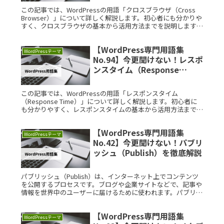
この記事では、WordPressの用語「クロスブラウザ（Cross
Browser）」について詳しく解説します。初心者にも分かりや
すく、クロスブラウザの基本から活用方法までを説明します。
【まずはおさらい】WordPressとはWordPreRead More...
【WordPress専門用語集
WordPressテーマ
No.94】今更聞けない！レスポ
ンスタイム（Response
Time）を徹底解説
この記事では、WordPressの用語「レスポンスタイム
（Response Time）」について詳しく解説します。初心者に
も分かりやすく、レスポンスタイムの基本から活用方法までを
説明します。【まずはおさらい】WordPressとはWordPRead
More...
【WordPress専門用語集
WordPressテーマ
No.42】今更聞けない！パブリ
ッシュ（Publish）を徹底解説
パブリッシュ（Publish）は、インターネット上でコンテンツ
を公開するプロセスです。ブログや企業サイトなどで、記事や
情報を世界中のユーザーに届けるために使われます。パブリッ
シュ機能を理解することで、コンテンツ管理が効率的に行えま
す。また、公開タイミングや手順を工夫することで、アクセス
【WordPress専門用語集
を最大化できます。
WordPressテーマ