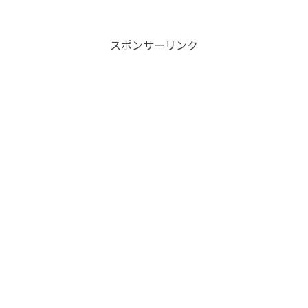
わかりやすく説明します。【まずはおさらい】WordPrRead
More...
スポンサーリンク