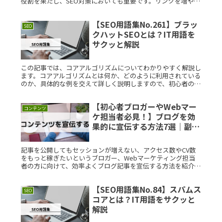
役割を果たし、SEO対策においても重要です。リンクを増や
し、質の高いページと繋がることで、ページランクは向上しま
す。これにより、検索結果での順位を上げることができます。
【SEO用語集No.261】ブラッ
SEO
クハットSEOとは？IT用語を
サクッと解説
この記事では、コアアルゴリズムについてわかりやすく解説し
ます。コアアルゴリズムとは何か、どのように利用されている
のか、具体的な例を交えて詳しく説明しますので、初心者の方
にも理解しやすい内容となっています。コアアルゴリズムと
は？コアアルゴリズRead More...
【初心者ブロガーやWebマー
コンテンツ
ケ担当者必見！】ブログを効
果的に宣伝する方法7選｜副業
ブログ
記事を公開してもセッションが増えない、アクセス数やCV数
をもっと稼ぎたいというブロガー、Webマーケティング担当
者の方に向けて、効率よくブログ記事を宣伝する方法を紹介し
ています。
【SEO用語集No.84】スパムス
SEO
コアとは？IT用語をサクッと
解説