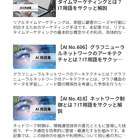
タイムマーケティングとは？
IT用語をサクッと解説
リアルタイムマーケティングは、即座に顧客のニーズや行動に
対応するためのマーケティング手法です。本記事では、リアル
タイムマーケティングの基本的な概念やその利点、具体的な事
例についてわかりやすく解説します。リアルタイムマーケティ
ングとは？リアルRead More...
【AI No.606】グラフニューラ
AI
ルネットワークのアーキテク
チャとは？IT用語をサクッと
解説
グラフニューラルネットワークのアーキテクチャとは？グラフ
ニューラルネットワークのアーキテクチャとは、グラフ構造の
データを学習し、ノード間の関係性を考慮した予測を行うため
のディープラーニングの手法です。特に、ソーシャルネットワ
ーク分析、化学分Read More...
【AI No.418】ネットワーク制
AI
御とは？IT用語をサクッと解
説
ネットワーク制御は、情報通信技術の進化とともに登場した技
術で、データ通信を効率的に管理・最適化する仕組みです。本
記事では、この技術の仕組みや利用例について初心者の方にも