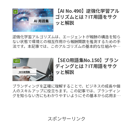
わかりやすく説明します。ネットワーク制御とは？ネットワー
ク制御とは、通信Read More...
【AI No.490】逆強化学習アル
AI
ゴリズムとは？IT用語をサク
ッと解説
逆強化学習アルゴリズムは、エージェントが報酬の構造を知ら
ない状態で環境との相互作用から報酬関数を推測するための手
法です。本記事では、このアルゴリズムの基本的な仕組みや具
体的な応用例について、わかりやすく解説します。逆強化学習
アルゴリズムとはRead More...
【SEO用語集No.150】ブラン
SEO
ディングとは？IT用語をサク
ッと解説
ブランディングを正確に理解することで、ビジネスの成長や個
人のスキルアップに役立ちます。この記事では、ブランディン
グを知らない方にもわかりやすいようにその基本から応用まで
をまとめています。ブランディングとは？ブランディングと
は、企業や製品のイRead More...
スポンサーリンク