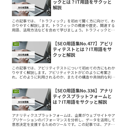
ックとは？IT用語をサクッと
解説
この記事では、「トラフィック」を初めて聞く方に向けて、わ
かりやすく解説します。トラフィックの概要や歴史、関連する
用語、活用方法などを含めて学びましょう。トラフィックと
は？トラフィックとは、ウェブサイトのアクセス数やデータの
流れを指します。例Read More...
【SEO用語集No.477】アビリ
SEO
ティテストとは？IT用語をサ
クッと解説
この記事では、アビリティテストについて初めての方にもわか
りやすく解説します。アビリティテストがどのように考案さ
れ、どのように利用されるのか、またその構造や具体的な利用
例についても詳しく紹介します。アビリティテストとは？アビ
リティテストとは、Read More...
【SEO用語集No.336】アナリ
SEO
ティクスプラットフォームと
は？IT用語をサクッと解説
アナリティクスプラットフォームは、企業がウェブサイトやア
プリケーションのパフォーマンスを分析し、データを活用して
意思決定を支援するためのツールです。この記事では、アナリ