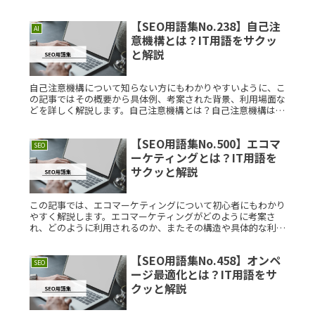
ティクスプラットフォームの基本概念、具体的な事例、考案さ
れた背景などにつRead More...
【SEO用語集No.238】自己注
AI
意機構とは？IT用語をサクッ
と解説
自己注意機構について知らない方にもわかりやすいように、こ
の記事ではその概要から具体例、考案された背景、利用場面な
どを詳しく解説します。自己注意機構とは？自己注意機構は、
機械学習と自然言語処理の分野で使われる技術で、モデルが入
力データ内の重要Read More...
【SEO用語集No.500】エコマ
SEO
ーケティングとは？IT用語を
サクッと解説
この記事では、エコマーケティングについて初心者にもわかり
やすく解説します。エコマーケティングがどのように考案さ
れ、どのように利用されるのか、またその構造や具体的な利用
例についても詳しく紹介します。エコマーケティングとは？エ
コマーケティングとRead More...
【SEO用語集No.458】オンペ
SEO
ージ最適化とは？IT用語をサ
クッと解説