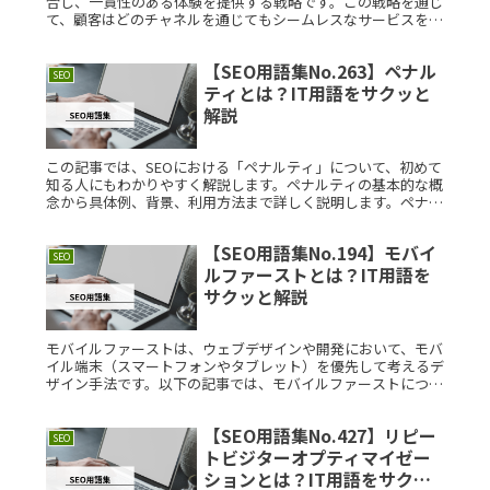
合し、一貫性のある体験を提供する戦略です。この戦略を通じ
て、顧客はどのチャネルを通じてもシームレスなサービスを受
けることができます。本記事では、オムニチャネルマーケティ
ングの基本的な概Read More...
【SEO用語集No.263】ペナル
SEO
ティとは？IT用語をサクッと
解説
この記事では、SEOにおける「ペナルティ」について、初めて
知る人にもわかりやすく解説します。ペナルティの基本的な概
念から具体例、背景、利用方法まで詳しく説明します。ペナル
ティとは？ペナルティとは、検索エンジンが特定のウェブサイ
トに対して科すRead More...
【SEO用語集No.194】モバイ
SEO
ルファーストとは？IT用語を
サクッと解説
モバイルファーストは、ウェブデザインや開発において、モバ
イル端末（スマートフォンやタブレット）を優先して考えるデ
ザイン手法です。以下の記事では、モバイルファーストについ
て詳しく説明します。モバイルファーストとは？モバイルファ
ーストとは、ウェRead More...
【SEO用語集No.427】リピー
SEO
トビジターオプティマイゼー
ションとは？IT用語をサクッ