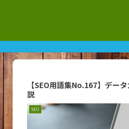
【SEO用語集No.167】デ
説
SEO