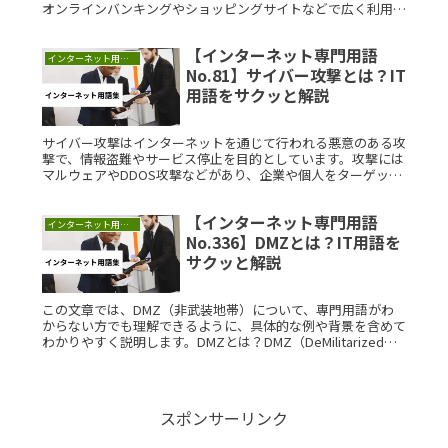
オンラインバンキングやショッピングサイトなどで広く利用さ
れています。これにより、ユーザーは個人情報を安全に取り扱
うことができます。SSL/TLSの理解を深めることで、インター
【インターネット専門用語
ネットの安全性を確保するための重要性がわかります。
インターネット用語集
No.81】サイバー攻撃とは？IT
用語をサクッと解説
サイバー攻撃はインターネットを通じて行われる悪意のある攻
撃で、情報盗難やサービス停止を目的としています。攻撃には
マルウェアやDDOS攻撃などがあり、企業や個人をターゲット
にすることが多いです。理解を深めることで、デジタル社会で
の安全を守るための手段が得られます。関連する用語も併せて
【インターネット専門用語
学ぶことが重要です。
インターネット用語集
No.336】DMZとは？IT用語を
サクッと解説
この文章では、DMZ（非武装地帯）について、専門用語がわ
からない方でも理解できるように、具体的な例や背景を含めて
わかりやすく説明します。DMZとは？DMZ（DeMilitarized
Zone）は、主にネットワークセキュリティの文脈で使用さ
Read More...
スポンサーリンク