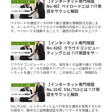
【インターネット専門用語
インターネット用語集
No.40】ペイロードとは？IT用
語をサクッと解説
ペイロードは通信データの中で最も重要な情報部分を指しま
す。メールやウェブアクセスでの実際の内容がこれにあたりま
す。ペイロードを理解することで、通信の効率やセキュリティ
向上に役立ちます。この記事では、ペイロードの概念から実際
の利用例まで詳しく解説します。
【インターネット専門用語
インターネット用語集
No.426】クラウドコンピュー
ティングとは？IT用語をサク
ッと解説
クラウドコンピューティングは、現在多くの企業や個人で利用
されており、データの保管やアプリケーションの運用をインタ
ーネットを通じて行う技術です。この技術により、物理的なハ
ードウェアを必要とせずに、効率的でコスト効果の高い運用が
可能となっていまRead More...
【インターネット専門用語
インターネット用語集
No.314】SSL/TLSとは？IT用
語をサクッと解説
SSL/TLSは、インターネット上での安全な通信を実現するため
の技術で、暗号化と証明書認証を用いてデータを保護します。