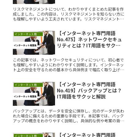
リスクマネジメントについて、わかりやすくまとめた記事を作
成しました。この内容は、リスクマネジメントを知らない方に
も理解しやすいよう工夫されています。リスクマネジメントと
は？リスクマネジメントは、組織やプロジェクトにおけるリス
クを特定、評価、Read More...
【インターネット専門用語
インターネット用語集
No.475】ネットワークセキュ
リティとは？IT用語をサクッ
と解説
この記事では、ネットワークセキュリティについて、初心者で
も理解しやすいようにわかりやすく説明します。インターネッ
ト上の安全を守るための基本から具体例まで幅広く取り上げて
います。ネットワークセキュリティとは？ネットワークセキュ
リティとは、インRead More...
【インターネット専門用語
インターネット用語集
No.419】バックアップとは？
IT用語をサクッと解説
バックアップとは、データを安全に保存し、元のデータが失わ
れた場合に備えるための重要な手段です。本記事では、バック
アップの概念をわかりやすく説明し、具体的な例や考案の背景
について詳しく解説します。バックアップとは？バックアップ
とは、コンピューRead More...
【インターネット専門用語
インターネット用語集