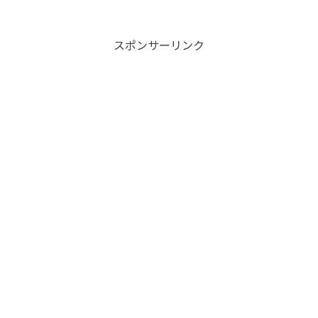
す。このようなアプリケーションは、データの改ざんが難し
く、安全性が高いとRead More...
スポンサーリンク