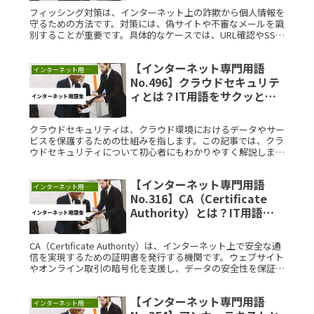
フィッシング対策は、インターネット上の詐欺から個人情報を
守るための方法です。対策には、偽サイトや不審なメールを識
別することが重要です。具体的なケースでは、URL確認やSSL
証明書をチェックすることが有効です。学ぶことで、オンライ
ンでのセキュリティを強化できます。
【インターネット専門用語
インターネット用語集
No.496】クラウドセキュリテ
ィとは？IT用語をサクッと解
説
クラウドセキュリティは、クラウド環境におけるデータやサー
ビスを保護するための仕組みを指します。この記事では、クラ
ウドセキュリティについて初心者にもわかりやすく解説しま
す。クラウドセキュリティとは？クラウドセキュリティとは、
クラウドコンピューRead More...
【インターネット専門用語
インターネット用語集
No.316】CA（Certificate
Authority）とは？IT用語を
サクッと解説
CA（Certificate Authority）は、インターネット上で安全な通
信を実現するための証明書を発行する機関です。ウェブサイト
やオンライン取引の暗号化を支援し、データの安全性を保証し
ます。CAは、インターネット商業化が進む1990年代に発展
し、今日のセキュリティ基盤を形成しています。証明書を利用
【インターネット専門用語
することで、オンラインでの信頼性と安全性が確保されます。
インターネット用語集