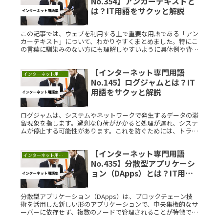
No.354】アンカーテキストと
は？IT用語をサクッと解説
この記事では、ウェブを利用する上で重要な用語である「アン
カーテキスト」について、わかりやすくまとめました。特にこ
の言葉に馴染みのない方にも理解しやすいように具体例や背景
を交えながら説明していきます。アンカーテキストとは？アン
カーテキストとはRead More...
【インターネット専門用語
インターネット用語集
No.145】ログジャムとは？IT
用語をサクッと解説
ログジャムは、システムやネットワークで発生するデータの滞
留現象を指します。過剰な負荷がかかると処理が遅れ、システ
ムが停止する可能性があります。これを防ぐためには、トラフ
ィック管理や負荷分散が重要です。理解を深めることで、シス
テムのパフォーマンス向上に役立ちます。
【インターネット専門用語
インターネット用語集
No.435】分散型アプリケーシ
ョン（DApps）とは？IT用語
をサクッと解説
分散型アプリケーション（DApps）は、ブロックチェーン技
術を活用した新しい形のアプリケーションで、中央集権的なサ
ーバーに依存せず、複数のノードで管理されることが特徴で