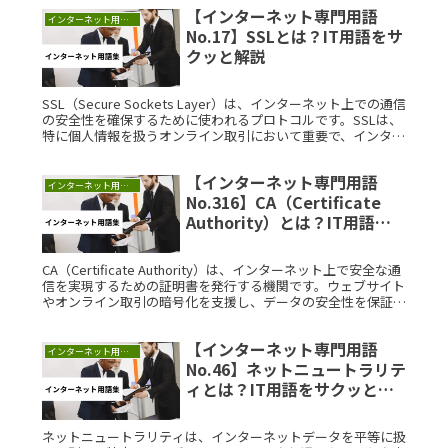
絞ったマーケティングが可能になります。これにより、顧客の
【インターネット専門用語
忠誠心を高め、リピーターを獲得できます。
インターネット用語集
No.17】SSLとは？IT用語をサ
クッと解説
SSL（Secure Sockets Layer）は、インターネット上での通信
の安全性を確保するために使われるプロトコルです。SSLは、
特に個人情報を扱うオンライン取引において重要で、インター
ネット上でデータの暗号化を行い、第三者にデータがRead
More...
【インターネット専門用語
インターネット用語集
No.316】CA（Certificate
Authority）とは？IT用語を
サクッと解説
CA（Certificate Authority）は、インターネット上で安全な通
信を実現するための証明書を発行する機関です。ウェブサイト
やオンライン取引の暗号化を支援し、データの安全性を保証し
ます。CAは、インターネット商業化が進む1990年代に発展
し、今日のセキュリティ基盤を形成しています。証明書を利用
【インターネット専門用語
することで、オンラインでの信頼性と安全性が確保されます。
インターネット用語集
No.46】ネットニュートラリテ
ィとは？IT用語をサクッと解
説
ネットニュートラリティは、インターネットデータを平等に扱