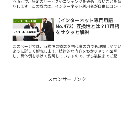
う原則で、特定のサービスやコンテンツを優遇しないことを意
味します。この概念は、インターネット利用者が自由にコンテ
ンツを選べるようにするために重要です。ISPが優遇措置を取
ることなく、全てのデータを平等に提供することが求められま
【インターネット専門用語
す。ネットニュートラリティを守ることで、公平なインターネ
インターネット用語集
ット環境が確保されます。
No.472】互換性とは？IT用語
をサクッと解説
このページでは、互換性の概念を初心者の方でも理解しやすい
ように詳しく解説します。技術的な内容をわかりやすく図解
し、具体例を挙げて説明していますので、ぜひ最後までご覧く
ださい。互換性とは？互換性とは、異なるシステムやデバイ
ス、ソフトウェアが相Read More...
スポンサーリンク