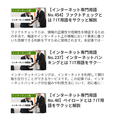
やすい形式を提供します。XMLの理解を深めることで、データ
管理やAPI活用に役立つスキルが身につきます。</p>
【インターネット専門用語
インターネット用語集
No.454】ファクトチェックと
は？IT用語をサクッと解説
ファクトチェックとは、情報の正確性や信頼性を検証するため
の手法で、報道やインターネット上の情報において事実に基づ
いた信頼できる判断を下すために使用されます。本記事では、
ファクトチェックについて初めて知る方にも理解しやすい内容
で解説します。フRead More...
【インターネット専門用語
インターネット用語集
No.237】インターネットバン
キングとは？IT用語をサクッ
と解説
インターネットバンキングは、インターネットを利用して銀行
取引を行うことができるサービスです。この記事では、インタ
ーネットバンキングの仕組みや利用方法について、初心者にも
わかりやすく説明します。インターネットバンキングとは？イ
ンターネットバンRead More...
【インターネット専門用語
インターネット用語集
No.40】ペイロードとは？IT用
語をサクッと解説