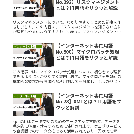
No.292】リスクマネジメント
とは？IT用語をサクッと解説
リスクマネジメントについて、わかりやすくまとめた記事を作
成しました。この内容は、リスクマネジメントを知らない方に
も理解しやすいよう工夫されています。リスクマネジメントと
は？リスクマネジメントは、組織やプロジェクトにおけるリス
クを特定、評価、Read More...
【インターネット専門用語
インターネット用語集
No.300】マイクロバッチ処理
とは？IT用語をサクッと解説
この記事では、マイクロバッチ処理について、初心者でも理解
できるようにわかりやすく説明します。マイクロバッチ処理の
基本的な概念から具体的な利用例までを網羅し、しっかりと理
解できる内容にまとめました。マイクロバッチ処理とは？マイ
クロバッチ処理とRead More...
【インターネット専門用語
インターネット用語集
No.28】XMLとは？IT用語をサ
クッと解説
<p>XMLはデータ交換のためのマークアップ言語で、データを
構造的に整理・共有するために使用されます。ウェブサービス
や企業間でのデータ交換で多く活用されており、柔軟で理解し