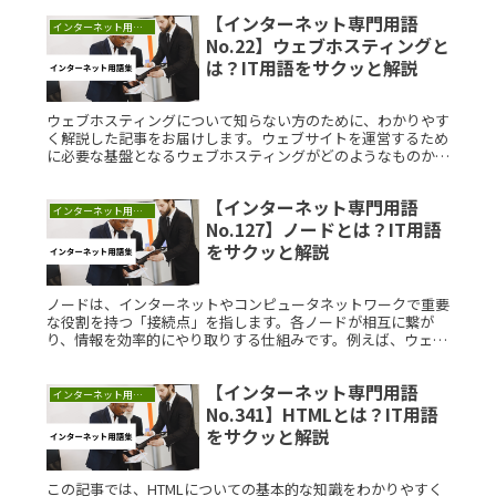
り安全なシステムRead More...
【インターネット専門用語
インターネット用語集
No.22】ウェブホスティングと
は？IT用語をサクッと解説
ウェブホスティングについて知らない方のために、わかりやす
く解説した記事をお届けします。ウェブサイトを運営するため
に必要な基盤となるウェブホスティングがどのようなものかを
詳しく説明します。ウェブホスティングとは？ウェブホスティ
ングとは、インタRead More...
【インターネット専門用語
インターネット用語集
No.127】ノードとは？IT用語
をサクッと解説
ノードは、インターネットやコンピュータネットワークで重要
な役割を持つ「接続点」を指します。各ノードが相互に繋が
り、情報を効率的にやり取りする仕組みです。例えば、ウェブ
サイトやSNS内のユーザーがノードとなり、リンクや友達関係
で繋がっています。ノードの理解を深めることで、ネットワー
【インターネット専門用語
クの運営やデータ管理に役立つ知識を得ることができます。
インターネット用語集
No.341】HTMLとは？IT用語
をサクッと解説
この記事では、HTMLについての基本的な知識をわかりやすく