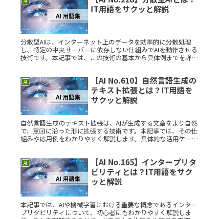
AI
IT用語をサクッと解説
分散型AIは、インターネット上のデータを効率的に分散処理
し、特定の中央サーバーに依存しない仕組みでAIを動作させる
技術です。本記事では、この技術の基本から具体例までを詳し
く解説し、初めての方でも理解しやすい内容をお届けします。
分散型AIとはRead More...
【AI No.610】自然言語生成の
AI
テキスト拡張とは？IT用語を
サクッと解説
自然言語生成のテキスト拡張は、AIが生成する文章をより自然
で、意図に沿った形に拡張する技術です。本記事では、その仕
組みや応用例をわかりやすく解説します。具体的な活用ケース
や考案の背景を紹介し、学習のポイントを押さえます。さら
に、関連するAIRead More...
【AI No.165】インタープリタ
AI
ビリティとは？IT用語をサク
ッと解説
本記事では、AIや機械学習における重要な概念であるインター
プリタビリティについて、初心者にもわかりやすく解説しま