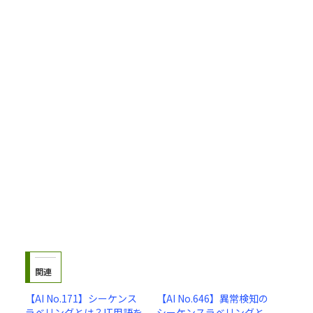
関連
【AI No.171】シーケンス
【AI No.646】異常検知の
ラベリングとは？IT用語を
シーケンスラベリングと