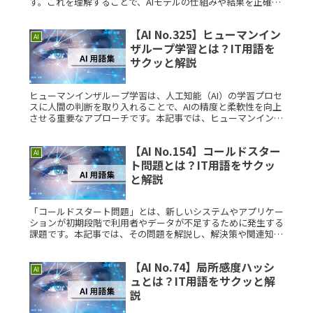
す。これを理解することで、AIモデルの仕組みや結果を正確に
把握する力を養うことができます。インタープリタビリティと
は？インタープRead More...
【AI No.325】ヒューマンイン
AI
ザループ学習とは？IT用語を
サクッと解説
ヒューマンインザループ学習は、人工知能（AI）の学習プロセ
スに人間の判断を取り入れることで、AIの精度と柔軟性を向上
させる重要なアプローチです。本記事では、ヒューマンインザ
ループ学習について初めて学ぶ方にも理解しやすい形で説明し
ます。ヒューRead More...
【AI No.154】コールドスター
AI
ト問題とは？IT用語をサクッ
と解説
「コールドスタート問題」とは、新しいシステムやアプリケー
ションが初期段階で利用者やデータが不足するために発生する
課題です。本記事では、その問題を解説し、解決策や関連知識
についてわかりやすくまとめています。コールドスタート問題
とは？コールドスRead More...
【AI No.74】局所感度ハッシ
AI
ュとは？IT用語をサクッと解
説