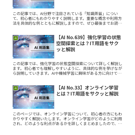
この記事では、AI分野で注目されている「知識蒸留」につい
て、初心者にもわかりやすく説明します。重要な概念や利用方
法を具体的な例とともに解説しますので、ぜひ最後までお読み
ください。知識蒸留とは？知識蒸留は、大規模で計算負荷の高
い「教師モデル」Read More...
【AI No.639】強化学習の状態
AI
空間探索とは？IT用語をサク
ッと解説
この記事では、強化学習の状態空間探索について詳しく解説し
ます。初心者でも理解しやすいように、具体的な例を挙げなが
ら説明していきます。AIや機械学習に興味がある方に向けて、
概念から実践までを丁寧に紹介します。強化学習を学び始めた
ばかりの方にもRead More...
【AI No.33】オンライン学習
AI
とは？IT用語をサクッと解説
このページでは、オンライン学習について、初心者の方にもわ
かりやすく解説いたします。オンライン学習がどのように利用
され、どのような利点があるかを詳しくまとめましたので、ぜ
ひご覧ください。オンライン学習とは？オンライン学習とは、
インターネットをRead More...