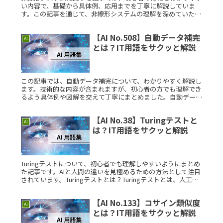
い内容で、基礎から具体例、応用までを丁寧に解説していま
す。この記事を通じて、非線形システムの理解を深めていただ
ければ幸いです。非線形システムとは？非線形システムとは、
入力と出力の関係がRead More...
【AI No.508】自動データ補完
AI
とは？IT用語をサクッと解説
この記事では、自動データ補完について、わかりやすく解説し
ます。技術的な内容が含まれますが、初心者の方でも理解でき
るよう具体例や図解を交えて丁寧にまとめました。自動データ
補完とは？自動データ補完とは、入力中のデータや情報をシス
テムが予測し、自Read More...
【AI No.38】Turingテストと
AI
は？IT用語をサクッと解説
Turingテストについて、初心者でも理解しやすいようにまとめ
た記事です。AIと人間の違いを見極めるための方法として注目
されています。Turingテストとは？Turingテストとは、人工知
能が人間と同等の知性を持つかどうかを確認するためのテ
Read More...
【AI No.133】コサイン類似度
AI
とは？IT用語をサクッと解説