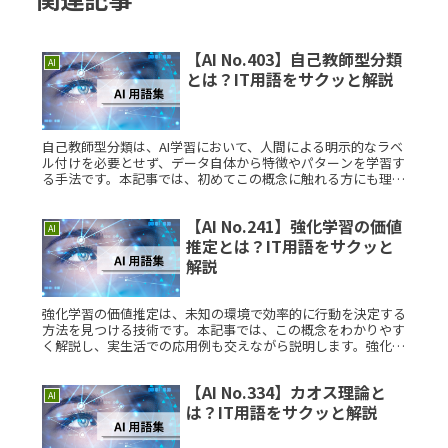
【AI No.403】自己教師型分類
AI
とは？IT用語をサクッと解説
自己教師型分類は、AI学習において、人間による明示的なラベ
ル付けを必要とせず、データ自体から特徴やパターンを学習す
る手法です。本記事では、初めてこの概念に触れる方にも理解
しやすい形で、具体例や活用方法について解説します。自己教
師型分類とは？Read More...
【AI No.241】強化学習の価値
AI
推定とは？IT用語をサクッと
解説
強化学習の価値推定は、未知の環境で効率的に行動を決定する
方法を見つける技術です。本記事では、この概念をわかりやす
く解説し、実生活での応用例も交えながら説明します。強化学
習の価値推定とは？強化学習の価値推定は、エージェントがど
の行動を取るべきRead More...
【AI No.334】カオス理論と
AI
は？IT用語をサクッと解説