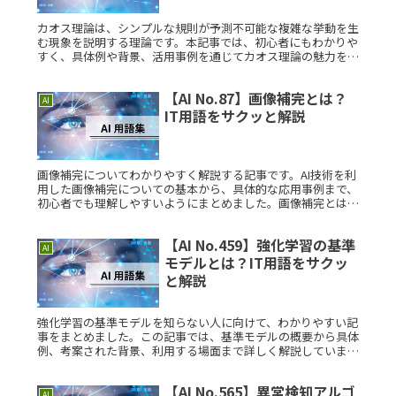
カオス理論は、シンプルな規則が予測不可能な複雑な挙動を生
む現象を説明する理論です。本記事では、初心者にもわかりや
すく、具体例や背景、活用事例を通じてカオス理論の魅力を解
説します。カオス理論とは？カオス理論とは、初期条件のわず
かな違いが結果にRead More...
【AI No.87】画像補完とは？
AI
IT用語をサクッと解説
画像補完についてわかりやすく解説する記事です。AI技術を利
用した画像補完についての基本から、具体的な応用事例まで、
初心者でも理解しやすいようにまとめました。画像補完とは？
画像補完とは、不完全な画像の一部をAI技術により補完する技
術のことですRead More...
【AI No.459】強化学習の基準
AI
モデルとは？IT用語をサクッ
と解説
強化学習の基準モデルを知らない人に向けて、わかりやすい記
事をまとめました。この記事では、基準モデルの概要から具体
例、考案された背景、利用する場面まで詳しく解説していま
す。強化学習の基準モデルとは？強化学習の基準モデルとは、
エージェントが環境Read More...
【AI No.565】異常検知アルゴ
AI