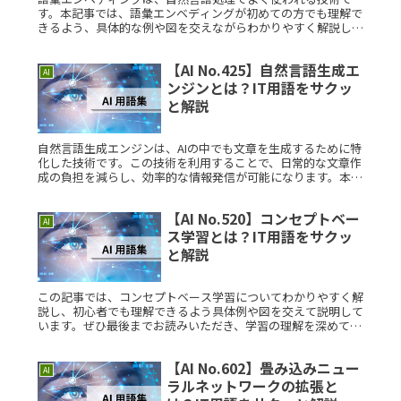
す。本記事では、語彙エンベディングが初めての方でも理解で
きるよう、具体的な例や図を交えながらわかりやすく解説しま
す。語彙エンベディングとは？語彙エンベディングとは、単語
を数学的なベクトルRead More...
【AI No.425】自然言語生成エ
AI
ンジンとは？IT用語をサクッ
と解説
自然言語生成エンジンは、AIの中でも文章を生成するために特
化した技術です。この技術を利用することで、日常的な文章作
成の負担を減らし、効率的な情報発信が可能になります。本記
事では、初心者にもわかりやすく解説します。自然言語生成エ
ンジンとは？自Read More...
【AI No.520】コンセプトベー
AI
ス学習とは？IT用語をサクッ
と解説
この記事では、コンセプトベース学習についてわかりやすく解
説し、初心者でも理解できるよう具体例や図を交えて説明して
います。ぜひ最後までお読みいただき、学習の理解を深めてく
ださい。コンセプトベース学習とは？コンセプトベース学習と
は、AIがデータRead More...
【AI No.602】畳み込みニュー
AI
ラルネットワークの拡張と