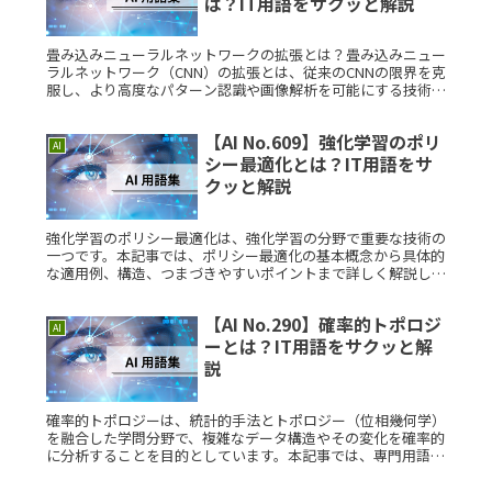
は？IT用語をサクッと解説
畳み込みニューラルネットワークの拡張とは？畳み込みニュー
ラルネットワーク（CNN）の拡張とは、従来のCNNの限界を克
服し、より高度なパターン認識や画像解析を可能にする技術の
ことです。例えば、深い層構造の導入や新しいプーリング手法
の採用、アテRead More...
【AI No.609】強化学習のポリ
AI
シー最適化とは？IT用語をサ
クッと解説
強化学習のポリシー最適化は、強化学習の分野で重要な技術の
一つです。本記事では、ポリシー最適化の基本概念から具体的
な適用例、構造、つまづきやすいポイントまで詳しく解説しま
す。ウェブリテラシーが低い方にも分かりやすく説明し、メタ
認知を活用した理Read More...
【AI No.290】確率的トポロジ
AI
ーとは？IT用語をサクッと解
説
確率的トポロジーは、統計的手法とトポロジー（位相幾何学）
を融合した学問分野で、複雑なデータ構造やその変化を確率的
に分析することを目的としています。本記事では、専門用語に
詳しくない方でも理解できるよう、わかりやすく解説します。
確率的トポロジーRead More...