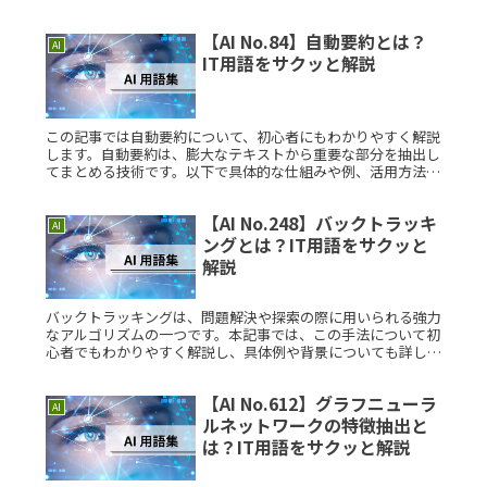
は、事前に定義された一連の「ルール」に基づいて判断や処理
を行うシステムでRead More...
【AI No.84】自動要約とは？
AI
IT用語をサクッと解説
この記事では自動要約について、初心者にもわかりやすく解説
します。自動要約は、膨大なテキストから重要な部分を抽出し
てまとめる技術です。以下で具体的な仕組みや例、活用方法な
どをご紹介します。自動要約とは？自動要約とは、膨大なテキ
ストデータから重Read More...
【AI No.248】バックトラッキ
AI
ングとは？IT用語をサクッと
解説
バックトラッキングは、問題解決や探索の際に用いられる強力
なアルゴリズムの一つです。本記事では、この手法について初
心者でもわかりやすく解説し、具体例や背景についても詳しく
触れていきます。バックトラッキングとは？バックトラッキン
グは、問題を段階Read More...
【AI No.612】グラフニューラ
AI
ルネットワークの特徴抽出と
は？IT用語をサクッと解説