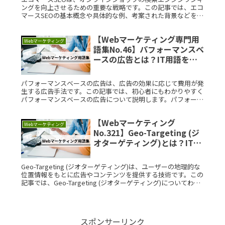
ングを向上させるための重要な戦略です。この記事では、エコ
マースSEOの基本概念や具体的な例、考案された背景などをわ
かりやすく解説します。エコマースSEOとは？エコマースSEO
とは、オRead More...
【Webマーケティング専門用
Webマーケティング
語集No.46】パフォーマンスベ
ースの広告とは？IT用語をサ
クッと解説
パフォーマンスベースの広告は、広告の効果に応じて費用が発
生する広告手法です。この記事では、初心者にもわかりやすく
パフォーマンスベースの広告について説明します。パフォーマ
ンスベースの広告とは？パフォーマンスベースの広告とは、広
告の成果に基づいRead More...
【Webマーケティング
Webマーケティング
No.321】Geo-Targeting (ジ
オターゲティング)とは？IT用
語をサクッと解説
Geo-Targeting (ジオターゲティング)は、ユーザーの地理的な
位置情報をもとに広告やコンテンツを提供する技術です。この
記事では、Geo-Targeting (ジオターゲティング)についてわか
りやすく解説し、その具体的な利用例や考案Read More...
スポンサーリンク