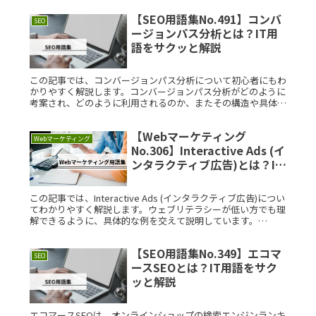
Read More...
【SEO用語集No.491】コンバ
SEO
ージョンパス分析とは？IT用
語をサクッと解説
この記事では、コンバージョンパス分析について初心者にもわ
かりやすく解説します。コンバージョンパス分析がどのように
考案され、どのように利用されるのか、またその構造や具体的
な利用例についても詳しく紹介します。コンバージョンパス分
析とは？コンバーRead More...
【Webマーケティング
Webマーケティング
No.306】Interactive Ads (イ
ンタラクティブ広告)とは？IT
用語をサクッと解説
この記事では、Interactive Ads (インタラクティブ広告)につい
てわかりやすく解説します。ウェブリテラシーが低い方でも理
解できるように、具体的な例を交えて説明しています。
Interactive Ads (インタラクティブ広告)とRead More...
【SEO用語集No.349】エコマ
SEO
ースSEOとは？IT用語をサク
ッと解説
エコマースSEOは、オンラインショップの検索エンジンランキ