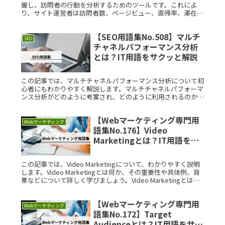
握し、訪問者の行動を分析するためのツールです。これによ
り、サイト運営者は訪問者数、ページビュー、直帰率、滞在時
間などのデータを収集し、サイトの改善点や効果的なマーケテ
ィング戦略を見つけRead More...
【SEO用語集No.508】マルチ
SEO
チャネルパフォーマンス分析
とは？IT用語をサクッと解説
この記事では、マルチチャネルパフォーマンス分析について初
心者にもわかりやすく解説します。マルチチャネルパフォーマ
ンス分析がどのように考案され、どのように利用されるのか、
またその構造や具体的な利用例についても詳しく紹介します。
マルチチャネルパRead More...
【Webマーケティング専門用
Webマーケティング
語集No.176】Video
Marketingとは？IT用語をサ
クッと解説
この記事では、Video Marketingについて、わかりやすく説明
します。Video Marketingとは何か、その重要性や具体例、背
景などについて詳しく学びましょう。Video Marketingとは？
Video MarketingRead More...
【Webマーケティング専門用
Webマーケティング
語集No.172】Target
Audienceとは？IT用語をサク