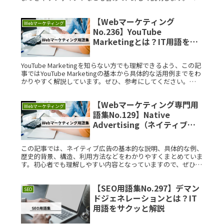
ドサーチマネジメントとは？ペイドサーチマネジメントとは、
検索エンジン広告Read More...
【Webマーケティング
Webマーケティング
No.236】YouTube
Marketingとは？IT用語をサ
クッと解説
YouTube Marketingを知らない方でも理解できるよう、この記
事ではYouTube Marketingの基本から具体的な活用例までをわ
かりやすく解説しています。ぜひ、参考にしてください。
YouTube Marketingとは？YoRead More...
【Webマーケティング専門用
Webマーケティング
語集No.129】Native
Advertising（ネイティブ広
告）とは？IT用語をサクッと
解説
この記事では、ネイティブ広告の基本的な説明、具体的な例、
歴史的背景、構造、利用方法などをわかりやすくまとめていま
す。初心者でも理解しやすい内容となっていますので、ぜひ参
考にしてください。Native Advertising（ネイティブ広告）
Read More...
【SEO用語集No.297】デマン
SEO
ドジェネレーションとは？IT
用語をサクッと解説