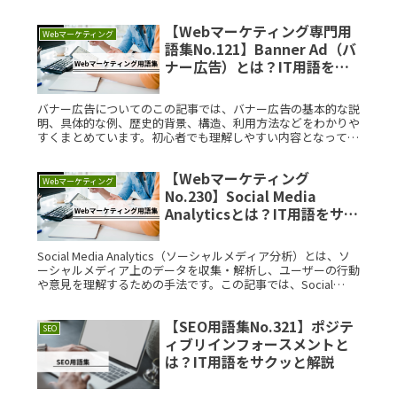
法までをまとめました。リアルタイムマーケティングオートメ
ーションとは？リRead More...
【Webマーケティング専門用
Webマーケティング
語集No.121】Banner Ad（バ
ナー広告）とは？IT用語をサ
クッと解説
バナー広告についてのこの記事では、バナー広告の基本的な説
明、具体的な例、歴史的背景、構造、利用方法などをわかりや
すくまとめています。初心者でも理解しやすい内容となってい
ますので、ぜひ参考にしてください。Banner Ad（バナー広
告）とは？Read More...
【Webマーケティング
Webマーケティング
No.230】Social Media
Analyticsとは？IT用語をサク
ッと解説
Social Media Analytics（ソーシャルメディア分析）とは、ソ
ーシャルメディア上のデータを収集・解析し、ユーザーの行動
や意見を理解するための手法です。この記事では、Social
Media Analyticsの基本から具体的Read More...
【SEO用語集No.321】ポジテ
SEO
ィブリインフォースメントと
は？IT用語をサクッと解説