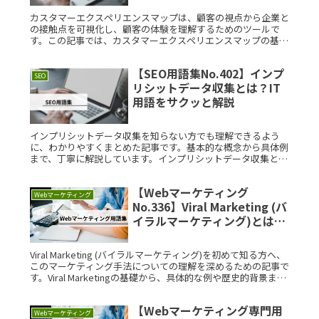
カスタマーエクスペリエンスマップは、顧客の視点から企業と
の接触点を可視化し、顧客の体験を理解するためのツールで
す。この記事では、カスタマーエクスペリエンスマップの基本
概念、具体的な例、考案の背景、学ぶ上でのつまづきポイン
ト、構造、利用場面、Read More...
【SEO用語集No.402】インプ
SEO
リシットデータ収集とは？IT
用語をサクッと解説
インプリシットデータ収集を知らない方でも理解できるよう
に、わかりやすくまとめた記事です。基本的な概念から具体例
まで、丁寧に解説しています。インプリシットデータ収集と
は？インプリシットデータ収集とは、ユーザーが意識せずに提
供するデータを収集すRead More...
【Webマーケティング
Webマーケティング
No.336】Viral Marketing (バ
イラルマーケティング)とは？
IT用語をサクッと解説
Viral Marketing (バイラルマーケティング)を初めて知る方へ、
このマーケティング手法についての理解を深めるための記事で
す。Viral Marketingの基礎から、具体的な例や歴史的背景まで
をわかりやすく解説します。ViralRead More...
【Webマーケティング専門用
Webマーケティング