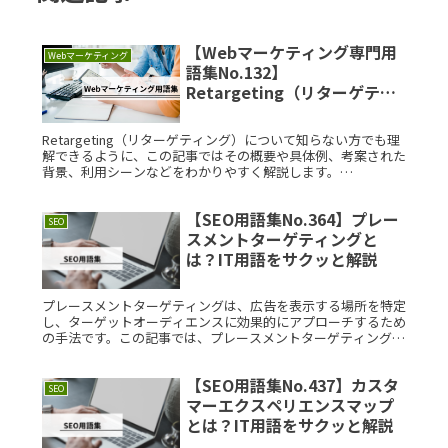
【Webマーケティング専門用
Webマーケティング
語集No.132】
Retargeting（リターゲティ
ング）とは？IT用語をサクッ
と解説
Retargeting（リターゲティング）について知らない方でも理
解できるように、この記事ではその概要や具体例、考案された
背景、利用シーンなどをわかりやすく解説します。
Retargeting（リターゲティング）とは？Retargeting（Read
More...
【SEO用語集No.364】プレー
SEO
スメントターゲティングと
は？IT用語をサクッと解説
プレースメントターゲティングは、広告を表示する場所を特定
し、ターゲットオーディエンスに効果的にアプローチするため
の手法です。この記事では、プレースメントターゲティングの
基本概念や具体的な例、考案された背景などをわかりやすく解
説します。プレーRead More...
【SEO用語集No.437】カスタ
SEO
マーエクスペリエンスマップ
とは？IT用語をサクッと解説