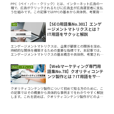
PPC（ペイ・パー・クリック）とは、インターネット広告の一
種で、広告がクリックされるたびに広告主が広告運営者に支払
う仕組みです。この記事ではPPCの基本から具体例、考案背
景、利用シーンまで、初心者にもわかりやすく説明します。
PPC（ペイ・パRead More...
【SEO用語集No.301】エンゲ
SEO
ージメントマトリクスとは？
IT用語をサクッと解説
エンゲージメントマトリクスは、企業が顧客との関係を深め、
持続的な関係を構築するための重要な指標です。本記事では、
エンゲージメントマトリクスの基本概念や具体例、考案された
背景について詳しく説明します。エンゲージメントマトリクス
とは？エンゲージRead More...
【Webマーケティング専門用
Webマーケティング
語集No.78】クオリティコンテ
ンツ製作とは？IT用語をサク
ッと解説
クオリティコンテンツ製作について初めて知る方のために、こ
の記事ではその概要から具体的な事例までをわかりやすく解説
します。これを読めば、クオリティコンテンツ製作がどのよう
に役立つかを理解できるでしょう。クオリティコンテンツ製作
とは？クオリティRead More...