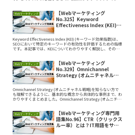
向上やユーザー体験の改善が期待できまRead More...
【Webマーケティング
Webマーケティング
No.325】Keyword
Effectiveness Index (KEI)
(キーワード効果指数)とは？
IT用語をサクッと解説
Keyword Effectiveness Index (KEI) (キーワード効果指数)は、
SEOにおいて特定のキーワードの有効性を評価するための指標
です。本記事では、KEIについてわかりやすく解説し、その背
景や利用方法について詳しく説明Read More...
【Webマーケティング
Webマーケティング
No.329】Omnichannel
Strategy (オムニチャネル戦
略)とは？IT用語をサクッと解
説
Omnichannel Strategy (オムニチャネル戦略)を知らない方で
も理解できるように、基本的な概念から具体的な事例まで、わ
かりやすくまとめました。Omnichannel Strategy (オムニチャ
ネル戦略)とは？オムニチャネRead More...
【Webマーケティング専門用
Webマーケティング
語集No.96】CTR（クリックス
ルー率）とは？IT用語をサク
ッと解説