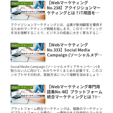
【Webマーケティング
Webマーケティング
No.238】アクイジションマー
ケティングとは？IT用語をサ
クッと解説
アクイジションマーケティングとは、企業が新規顧客を獲得す
るためのマーケティング戦略を指します。このマーケティング
手法を理解することで、ビジネスの成長に大きく寄与すること
ができます。アクイジションマーケティングとは？アクイジシ
ョンマーケティンRead More...
【Webマーケティング
Webマーケティング
No.333】Social Media
Campaign (ソーシャルメディ
アキャンペーン)とは？IT用語
をサクッと解説
Social Media Campaign (ソーシャルメディアキャンペーン)を
知らない人に向けて、わかりやすくまとめた記事です。このコ
ンセプトやその利点、実施方法について理解を深めましょう。
Social Media Campaign (ソRead More...
【Webマーケティング専門用
Webマーケティング
語集No.48】プラットフォーム
統合マーケティングとは？IT
用語をサクッと解説
プラットフォーム統合マーケティングは、複数のマーケティン
グプラットフォームを統合し、一貫性のある効果的なマーケテ