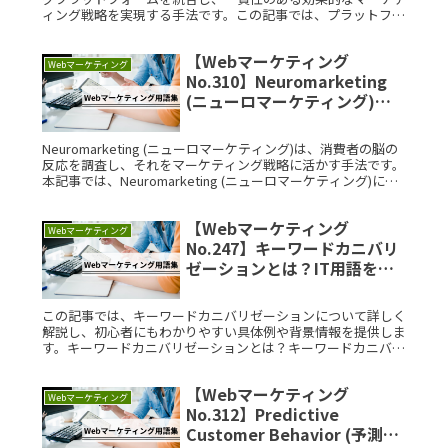
ィング戦略を実現する手法です。この記事では、プラットフォ
ーム統合マーケティングについて初心者にもわかりやすく説明
します。プラットRead More...
【Webマーケティング
Webマーケティング
No.310】Neuromarketing
(ニューロマーケティング)と
は？IT用語をサクッと解説
Neuromarketing (ニューロマーケティング)は、消費者の脳の
反応を調査し、それをマーケティング戦略に活かす手法です。
本記事では、Neuromarketing (ニューロマーケティング)につ
いて、初心者にもわかりやすく解説します。Read More...
【Webマーケティング
Webマーケティング
No.247】キーワードカニバリ
ゼーションとは？IT用語をサ
クッと解説
この記事では、キーワードカニバリゼーションについて詳しく
解説し、初心者にもわかりやすい具体例や背景情報を提供しま
す。キーワードカニバリゼーションとは？キーワードカニバリ
ゼーションとは、同じまたは類似したキーワードを複数のペー
ジで使用することRead More...
【Webマーケティング
Webマーケティング
No.312】Predictive
Customer Behavior (予測顧