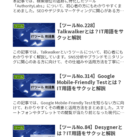
本記事では、検索順位の追跡に特化したツール
「AuthorityLabs」について、初心者の方にもわかりやすくま
とめました。SEOやデジタルマーケティングに関心がある方は
ぜひご覧ください。 AuthorityLabsとは？ AuthorityRead
More...
【ツールNo.228】
ツール
Talkwalkerとは？IT用語をサ
クッと解説
この記事では、Talkwalkerというツールについて、初心者にも
わかりやすく解説しています。SNS分析やブランドモニタリン
グに関心のある方に向けて、その仕組みや活用方法を丁寧にご
紹介します。 Talkwalkerとは？ TalkwalkeRead More...
【ツールNo.314】Google
ツール
Mobile-Friendly Testとは？
IT用語をサクッと解説
この記事では、Google Mobile-Friendly Testを知らない方に向
けて、わかりやすくその概要と活用方法をまとめました。スマ
ートフォンやタブレットでの閲覧が当たり前となった現代にお
いて、サイトのモバイル対応は重要な課題です。Read More...
【ツールNo.84】Desygnerと
ツール
は？IT用語をサクッと解説